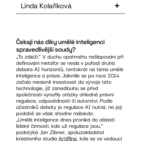
Linda Kolaříková
Čekají nás díky umělé inteligenci
spravedlivější soudy?
„To záleží.“ V duchu opatrného našlapování při
definování metafor se nesla v pořadí druhá
debata AI horizontů, tentokrát na téma umělé
inteligence a práva. Jakmile se po roce 2014
začalo masivně investovat do vývoje této
technologie, již zanedlouho se před
společností vynořily otázky ohledně právní
regulace, odpovědnosti či autorství. Podle
účastníků debaty je regulace AI nutná, na její
podobě se však shodne málokdo.
„Umělá inteligence dnes proniká do oblastí
lidské činnosti, kde už regulace jsou,“
podotýká Jan Zibner, spoluzakladatel
kreativního studia
Artiffine
, kde se ve vedoucí