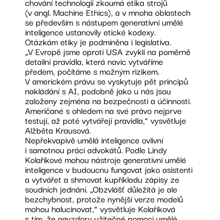
chování technologií zkoumá etika strojů
(v angl. Machine Ethics), a v mnoha oblastech
se především s nástupem generativní umělé
inteligence ustanovily etické kodexy.
Otázkám etiky je podmíněna i legislativa.
„V Evropě jsme oproti USA zvyklí na poměrně
detailní pravidla, která navíc vytváříme
předem, počítáme s možným rizikem.
V americkém právu se vyskytuje pět principů
nakládání s AI, podobně jako u nás jsou
založeny zejména na bezpečnosti a účinnosti.
Američané s ohledem na své právo nejprve
testují, až poté vytvářejí pravidla,“ vysvětluje
Alžběta Krausová.
Nepřekvapivě umělá inteligence ovlivní
i samotnou práci advokátů. Podle Lindy
Kolaříkové mohou nástroje generativní umělé
inteligence v budoucnu fungovat jako asistenti
a vytvářet a shrnovat kupříkladu zápisy ze
soudních jednání. „Obzvlášť důležitá je ale
bezchybnost, protože nynější verze modelů
mohou halucinovat,“ vysvětluje Kolaříková
s tím, že navzdory užitečné pomoci umělé