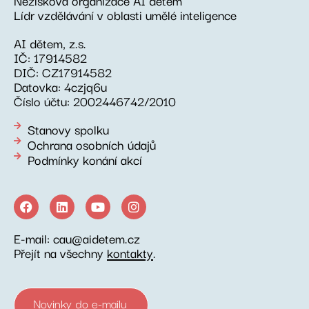
Lídr vzdělávání v oblasti umělé inteligence
AI dětem, z.s.
IČ: 17914582
DIČ: CZ17914582
Datovka: 4czjq6u
Číslo účtu: 2002446742/2010
Stanovy spolku
Ochrana osobních údajů
Podmínky konání akcí
E-mail: cau@aidetem.cz
Přejít na všechny
kontakty
.
Novinky do e-mailu