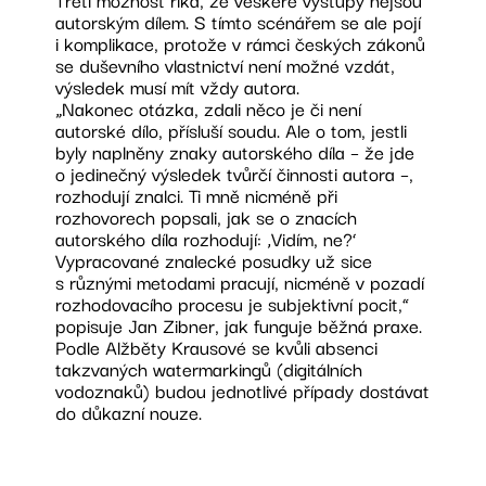
autorským dílem. S tímto scénářem se ale pojí
i komplikace, protože v rámci českých zákonů
se duševního vlastnictví není možné vzdát,
výsledek musí mít vždy autora.
„Nakonec otázka, zdali něco je či není
autorské dílo, přísluší soudu. Ale o tom, jestli
byly naplněny znaky autorského díla – že jde
o jedinečný výsledek tvůrčí činnosti autora –,
rozhodují znalci. Ti mně nicméně při
rozhovorech popsali, jak se o znacích
autorského díla rozhodují: ‚Vidím, ne?‘
Vypracované znalecké posudky už sice
s různými metodami pracují, nicméně v pozadí
rozhodovacího procesu je subjektivní pocit,“
popisuje Jan Zibner, jak funguje běžná praxe.
Podle Alžběty Krausové se kvůli absenci
takzvaných watermarkingů (digitálních
vodoznaků) budou jednotlivé případy dostávat
do důkazní nouze.