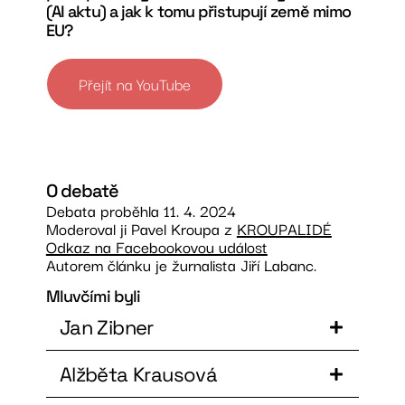
(AI aktu) a jak k tomu přistupují země mimo
EU?
Přejít na YouTube
O debatě
Debata proběhla 11. 4. 2024
Moderoval ji Pavel Kroupa z
KROUPALIDÉ
Odkaz na Facebookovou událost
Autorem článku je žurnalista Jiří Labanc.
Mluvčími byli
Jan Zibner
Alžběta Krausová