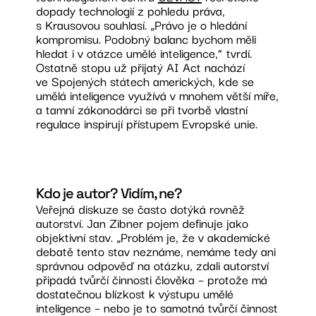
dopady technologií z pohledu práva,
s Krausovou souhlasí. „Právo je o hledání
kompromisu. Podobný balanc bychom měli
hledat i v otázce umělé inteligence,“ tvrdí.
Ostatně stopu už přijatý AI Act nachází
ve Spojených státech amerických, kde se
umělá inteligence využívá v mnohem větší míře,
a tamní zákonodárci se při tvorbě vlastní
regulace inspirují přístupem Evropské unie.
Kdo je autor? Vidím, ne?
Veřejná diskuze se často dotýká rovněž
autorství. Jan Zibner pojem definuje jako
objektivní stav. „Problém je, že v akademické
debatě tento stav neznáme, nemáme tedy ani
správnou odpověď na otázku, zdali autorství
připadá tvůrčí činnosti člověka – protože má
dostatečnou blízkost k výstupu umělé
inteligence – nebo je to samotná tvůrčí činnost