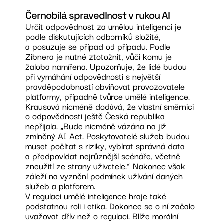
Černobílá spravedlnost v rukou AI
Určit odpovědnost za umělou inteligenci je
podle diskutujících odborníků složité,
a posuzuje se případ od případu. Podle
Zibnera je nutné ztotožnit, vůči komu je
žaloba namířena. Upozorňuje, že lidé budou
při vymáhání odpovědnosti s největší
pravděpodobností obviňovat provozovatele
platformy, případně tvůrce umělé inteligence.
Krausová nicméně dodává, že vlastní směrnici
o odpovědnosti ještě Česká republika
nepřijala. „Bude nicméně vázána na již
zmíněný AI Act. Poskytovatelé služeb budou
muset počítat s riziky, vybírat správná data
a předpovídat nejrůznější scénáře, včetně
zneužití ze strany uživatele.“ Nakonec však
záleží na vyznění podmínek užívání daných
služeb a platforem.
V regulaci umělé inteligence hraje také
podstatnou roli i etika. Dokonce se o ní začalo
uvažovat dřív než o regulaci. Blíže morální