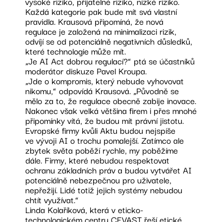
vysoké riziko, přijatelné riziko, nízké riziko.
Každá kategorie pak bude mít svá vlastní
pravidla. Krausová připomíná, že nová
regulace je založená na minimalizaci rizik,
odvíjí se od potenciálně negativních důsledků,
které technologie může mít.
„Je AI Act dobrou regulací?“ ptá se účastníků
moderátor diskuze Pavel Kroupa.
„Jde o kompromis, který nebude vyhovovat
nikomu,“ odpovídá Krausová. „Původně se
mělo za to, že regulace obecně zabije inovace.
Nakonec však velká většina firem i přes mnohé
připomínky vítá, že budou mít právní jistotu.
Evropské firmy kvůli Aktu budou nejspíše
ve vývoji AI o trochu pomalejší. Zatímco ale
zbytek světa poběží rychle, my poběžíme
dále. Firmy, které nebudou respektovat
ochranu základních práv a budou vytvářet AI
potenciálně nebezpečnou pro uživatele,
nepřežijí. Lidé totiž jejich systémy nebudou
chtít využívat.“
Linda Kolaříková, která v eticko-
technologickém centru
CEVAST
řeší etické