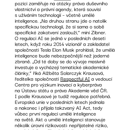
pozici zaměřuje na otázky práva duševního
vlastnictví a právní agendy, která souvisí
s užíváním technologií – včetně umělé
inteligence. „Na druhou stranu jde o natolik
specifickou technologii, že si sama o sobě
specifické zakotvení zaslouží,“ míní Zibner.
O regulaci AI se jedná v posledních deseti
letech, když roku 2014 vizionář a zakladatel
společnosti Tesla Elon Musk prohlásil, že umělá
inteligence bude nebezpečnější než jaderné
zbraně. „Od té doby se do vývoje masivně
investuje a vycházejí tematické akademické
články,“ říká Alžběta Solarczyk Krausová,
ředitelka společnosti
Respectful AI
a vedoucí
Centra pro výzkum inovací a kyberpráva
na Ústavu státu a práva Akademie věd ČR.
I podle Krausové je tudíž regulace potřebná.
Evropská unie v posledních letech jednala
a nakonec i přijala takzvaný AI Act, tedy
vůbec první regulaci umělé inteligence
na světě. Akt o umělé inteligenci stanovuje
několik úrovní rizikovosti: nepřijatelné riziko,