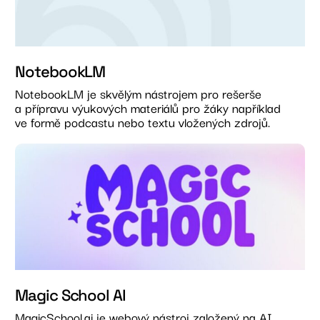
NotebookLM
NotebookLM je skvělým nástrojem pro rešerše
a přípravu výukových materiálů pro žáky například
ve formě podcastu nebo textu vložených zdrojů.
Magic School AI
MagicSchool.ai je webový nástroj založený na AI