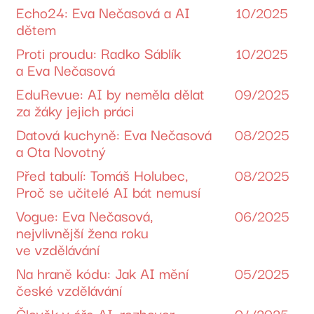
Echo24: Eva Nečasová a AI
10/2025
dětem
Proti proudu: Radko Sáblík
10/2025
a Eva Nečasová
EduRevue: AI by neměla dělat
09/2025
za žáky jejich práci
Datová kuchyně: Eva Nečasová
08/2025
a Ota Novotný
Před tabulí: Tomáš Holubec,
08/2025
Proč se učitelé AI bát nemusí
Vogue: Eva Nečasová,
06/2025
nejvlivnější žena roku
ve vzdělávání
Na hraně kódu: Jak AI mění
05/2025
české vzdělávání
Člověk v éře AI, rozhovor
04/2025