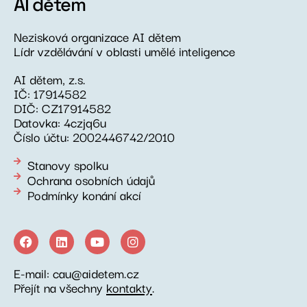
AI dětem
Nezisková organizace AI dětem
Lídr vzdělávání v oblasti umělé inteligence
AI dětem, z.s.
IČ: 17914582
DIČ: CZ17914582
Datovka: 4czjq6u
Číslo účtu: 2002446742/2010
Stanovy spolku
Ochrana osobních údajů
Podmínky konání akcí
E-mail: cau@aidetem.cz
Přejít na všechny
kontakty
.