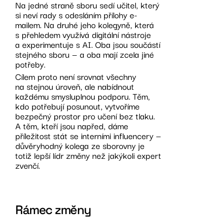
Na jedné straně sboru sedí učitel, který
si neví rady s odesláním přílohy e-
mailem. Na druhé jeho kolegyně, která
s přehledem využívá digitální nástroje
a experimentuje s AI. Oba jsou součástí
stejného sboru — a oba mají zcela jiné
potřeby.
Cílem proto není srovnat všechny
na stejnou úroveň, ale nabídnout
každému smysluplnou podporu. Těm,
kdo potřebují posunout, vytvoříme
bezpečný prostor pro učení bez tlaku.
A těm, kteří jsou napřed, dáme
příležitost stát se interními influencery —
důvěryhodný kolega ze sborovny je
totiž lepší lídr změny než jakýkoli expert
zvenčí.
Rámec změny