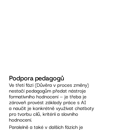
na základě
shromážděn
důkazů o uče
vygenerovat 
hodnocení n
zpětnou vaz
v duchu přís
„Vysvědčení 
Podpora pedagogů
Ve třetí fázi (Důvěra v proces změny)
nestačí pedagogům předat nástroje
formativního hodnocení — je třeba je
zároveň provést základy práce s AI
a naučit je konkrétně využívat chatboty
pro tvorbu cílů, kritérií a slovního
hodnocení.
Paralelně a také v dalších fázích je