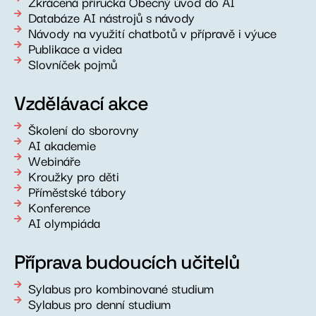
Zkrácená příručka Obecný úvod do AI
Databáze AI nástrojů s návody
Návody na využití chatbotů v přípravě i výuce
Publikace a videa
Slovníček pojmů
Vzdělávací akce
Školení do sborovny
AI akademie
Webináře
Kroužky pro děti
Příměstské tábory
Konference
AI olympiáda
Příprava budoucích učitelů
Sylabus pro kombinované studium
Sylabus pro denní studium