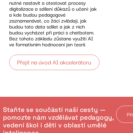
nutné nastavit a otestovat procesy
digitalizace a sdílení důkazů o učení: jak
a kde budou pedagogové
zaznamenávat, co žáci zvládají, jak
budou tato data sdílet a jak z nich
budou vycházet při práci s chatbotem.
Bez tohoto základu zůstane využití AI
ve formativním hodnocení jen teorií.
Přejít na úvod AI akcelerátoru
Staňte se součástí naší cesty —
Př
pomozte nám vzdělávat pedagogy,
vedení škol i děti v oblasti umělé
inteligence.