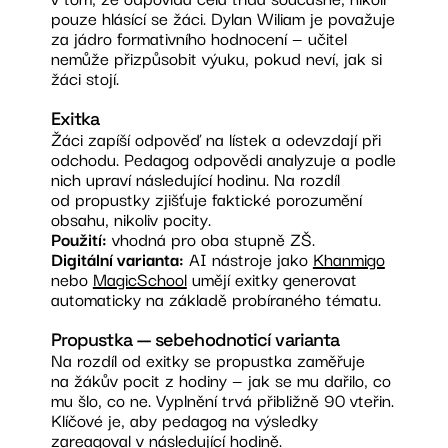
pouze hlásící se žáci. Dylan Wiliam je považuje
za jádro formativního hodnocení — učitel
nemůže přizpůsobit výuku, pokud neví, jak si
žáci stojí.
Exitka
Žáci zapíší odpověď na lístek a odevzdají při
odchodu. Pedagog odpovědi analyzuje a podle
nich upraví následující hodinu. Na rozdíl
od propustky zjišťuje faktické porozumění
obsahu, nikoliv pocity.
Použití:
vhodná pro oba stupně ZŠ.
Digitální varianta:
AI nástroje jako
Khanmigo
nebo
MagicSchool
umějí exitky generovat
automaticky na základě probíraného tématu.
Propustka — sebehodnoticí varianta
Na rozdíl od exitky se propustka zaměřuje
na žákův pocit z hodiny — jak se mu dařilo, co
mu šlo, co ne. Vyplnění trvá přibližně 90 vteřin.
Klíčové je, aby pedagog na výsledky
zareagoval v následující hodině.