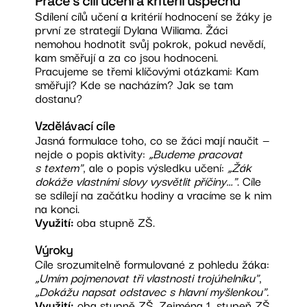
Práce s cíli učení a kritérii úspěchu
Sdílení cílů učení a kritérií hodnocení se žáky je
první ze strategií Dylana Wiliama. Žáci
nemohou hodnotit svůj pokrok, pokud nevědí,
kam směřují a za co jsou hodnoceni.
Pracujeme se třemi klíčovými otázkami: Kam
směřuji? Kde se nacházím? Jak se tam
dostanu?
Vzdělávací cíle
Jasná formulace toho, co se žáci mají naučit —
nejde o popis aktivity:
„Budeme pracovat
s textem"
, ale o popis výsledku učení:
„Žák
dokáže vlastními slovy vysvětlit příčiny…"
. Cíle
se sdílejí na začátku hodiny a vracíme se k nim
na konci.
Využití:
oba stupně ZŠ.
Výroky
Cíle srozumitelně formulované z pohledu žáka:
„Umím pojmenovat tři vlastnosti trojúhelníku"
,
„Dokážu napsat odstavec s hlavní myšlenkou".
Využití:
oba stupně ZŠ. Zejména 1. stupeň ZŠ.