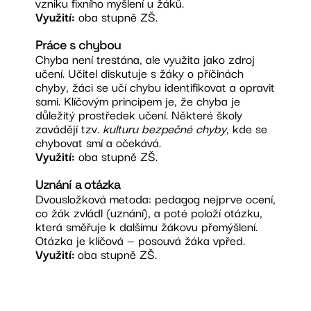
vzniku fixního myšlení u žáků.
Využití:
oba stupně ZŠ.
Práce s chybou
Chyba není trestána, ale využita jako zdroj
učení. Učitel diskutuje s žáky o příčinách
chyby, žáci se učí chybu identifikovat a opravit
sami. Klíčovým principem je, že chyba je
důležitý prostředek učení. Některé školy
zavádějí tzv.
kulturu bezpečné chyby
, kde se
chybovat smí a očekává.
Využití:
oba stupně ZŠ.
Uznání a otázka
Dvousložková metoda: pedagog nejprve ocení,
co žák zvládl (uznání), a poté položí otázku,
která směřuje k dalšímu žákovu přemýšlení.
Otázka je klíčová — posouvá žáka vpřed.
Využití:
oba stupně ZŠ.