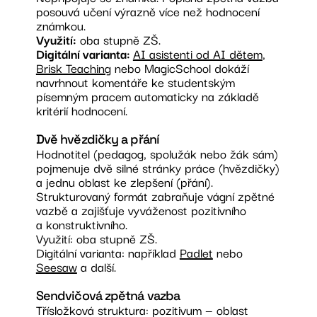
posouvá učení výrazně více než hodnocení
známkou.
Využití:
oba stupně ZŠ.
Digitální varianta:
AI asistenti od AI dětem
,
Brisk Teaching
nebo MagicSchool dokáží
navrhnout komentáře ke studentským
písemným pracem automaticky na základě
kritérií hodnocení.
Dvě hvězdičky a přání
Hodnotitel (pedagog, spolužák nebo žák sám)
pojmenuje dvě silné stránky práce (hvězdičky)
a jednu oblast ke zlepšení (přání).
Strukturovaný formát zabraňuje vágní zpětné
vazbě a zajišťuje vyváženost pozitivního
a konstruktivního.
Využití: oba stupně ZŠ.
Digitální varianta: například
Padlet
nebo
Seesaw
a další.
Sendvičová zpětná vazba
Třísložková struktura: pozitivum — oblast