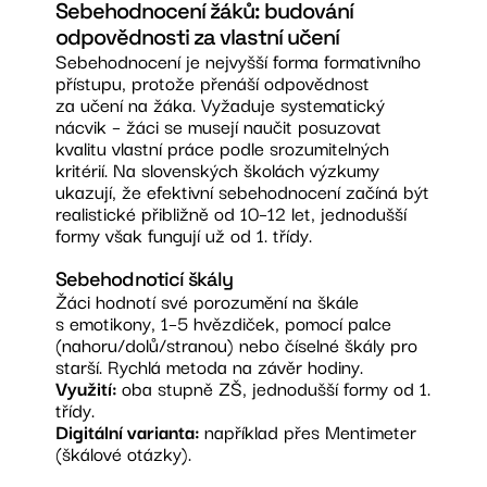
Sebehodnocení žáků: budování
odpovědnosti za vlastní učení
Sebehodnocení je nejvyšší forma formativního
přístupu, protože přenáší odpovědnost
za učení na žáka. Vyžaduje systematický
nácvik – žáci se musejí naučit posuzovat
kvalitu vlastní práce podle srozumitelných
kritérií. Na slovenských školách výzkumy
ukazují, že efektivní sebehodnocení začíná být
realistické přibližně od 10–12 let, jednodušší
formy však fungují už od 1. třídy.
Sebehodnoticí škály
Žáci hodnotí své porozumění na škále
s emotikony, 1–5 hvězdiček, pomocí palce
(nahoru/dolů/stranou) nebo číselné škály pro
starší. Rychlá metoda na závěr hodiny.
Využití:
oba stupně ZŠ, jednodušší formy od 1.
třídy.
Digitální varianta:
například přes Mentimeter
(škálové otázky).