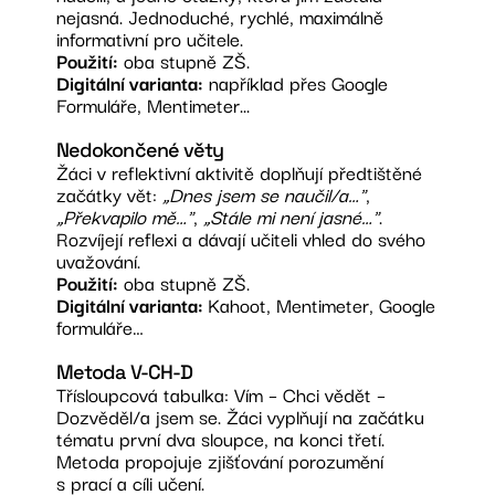
nejasná. Jednoduché, rychlé, maximálně
informativní pro učitele.
Použití:
oba stupně ZŠ.
Digitální varianta:
například přes Google
Formuláře, Mentimeter...
Nedokončené věty
Žáci v reflektivní aktivitě doplňují předtištěné
začátky vět:
„Dnes jsem se naučil/a…"
,
„Překvapilo mě…"
,
„Stále mi není jasné…"
.
Rozvíjejí reflexi a dávají učiteli vhled do svého
uvažování.
Použití:
oba stupně ZŠ.
Digitální varianta:
Kahoot, Mentimeter, Google
formuláře…
Metoda V-CH-D
Třísloupcová tabulka: Vím – Chci vědět –
Dozvěděl/a jsem se. Žáci vyplňují na začátku
tématu první dva sloupce, na konci třetí.
Metoda propojuje zjišťování porozumění
s prací a cíli učení.