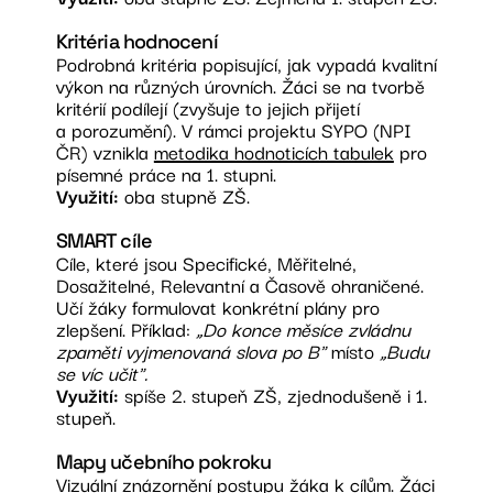
Kritéria hodnocení
Podrobná kritéria popisující, jak vypadá kvalitní
výkon na různých úrovních. Žáci se na tvorbě
kritérií podílejí (zvyšuje to jejich přijetí
a porozumění). V rámci projektu SYPO (NPI
ČR) vznikla
metodika hodnoticích tabulek
pro
písemné práce na 1. stupni.
Využití:
oba stupně ZŠ.
SMART cíle
Cíle, které jsou Specifické, Měřitelné,
Dosažitelné, Relevantní a Časově ohraničené.
Učí žáky formulovat konkrétní plány pro
zlepšení. Příklad:
„Do konce měsíce zvládnu
zpaměti vyjmenovaná slova po B"
místo
„Budu
se víc učit".
Využití:
spíše 2. stupeň ZŠ, zjednodušeně i 1.
stupeň.
Mapy učebního pokroku
Vizuální znázornění postupu žáka k cílům. Žáci