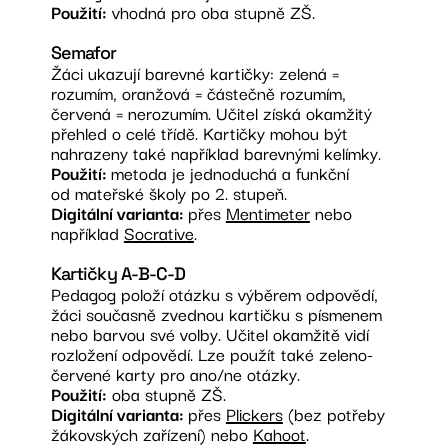
Použití:
vhodná pro oba stupně ZŠ.
Semafor
Žáci ukazují barevné kartičky: zelená =
rozumím, oranžová = částečně rozumím,
červená = nerozumím. Učitel získá okamžitý
přehled o celé třídě. Kartičky mohou být
nahrazeny také například barevnými kelímky.
Použití:
metoda je jednoduchá a funkční
od mateřské školy po 2. stupeň.
Digitální varianta:
přes
Mentimeter
nebo
například
Socrative
.
Kartičky A-B-C-D
Pedagog položí otázku s výběrem odpovědí,
žáci současně zvednou kartičku s písmenem
nebo barvou své volby. Učitel okamžitě vidí
rozložení odpovědí. Lze použít také zeleno-
červené karty pro ano/ne otázky.
Použití:
oba stupně ZŠ.
Digitální varianta:
přes
Plickers
(bez potřeby
žákovských zařízení) nebo
Kahoot
.