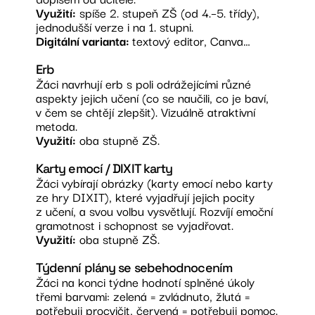
Využití:
spíše 2. stupeň ZŠ (od 4.–5. třídy),
jednodušší verze i na 1. stupni.
Digitální varianta:
textový editor, Canva…
Erb
Žáci navrhují erb s poli odrážejícími různé
aspekty jejich učení (co se naučili, co je baví,
v čem se chtějí zlepšit). Vizuálně atraktivní
metoda.
Využití:
oba stupně ZŠ.
Karty emocí / DIXIT karty
Žáci vybírají obrázky (karty emocí nebo karty
ze hry DIXIT), které vyjadřují jejich pocity
z učení, a svou volbu vysvětlují. Rozvíjí emoční
gramotnost i schopnost se vyjadřovat.
Využití:
oba stupně ZŠ.
Týdenní plány se sebehodnocením
Žáci na konci týdne hodnotí splněné úkoly
třemi barvami: zelená = zvládnuto, žlutá =
potřebuji procvičit, červená = potřebuji pomoc.