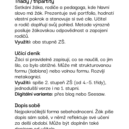
Triády / tripartity
Setkání žáka, rodiče a pedagoga, kde hlavní
slovo má žák. Prezentuje své portfolio, hodnotí
vlastní pokrok a stanovuje si své cíle. Učitel
a rodič doplňují svůj pohled. Metoda výrazně
posiluje žákovskou odpovědnost a zapojení
rodičů.
Využití:
oba stupně ZŠ.
Učící deník
Žáci si pravidelně zapisují, co se naučili, co jim
šlo, co bylo obtížné. Může mít strukturovanou
formu (šablona) nebo volnou formu. Rozvíjí
metakognici.
Využití:
spíše 2. stupeň ZŠ (od 4.–5. třídy),
jednodušší verze i na 1. stupni.
Digitální varianta:
přes blog nebo Seesaw.
Dopis sobě
Nejpokročilejší forma sebehodnocení. Žák píše
dopis sám sobě, v němž reflektuje své učení
za delší období. Může být doplněn také
dopisem od učitele.