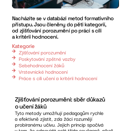
Nacházíte se v databázi metod formativního
přístupu. Jsou členěny do pěti kategorií,
od zjišťování porozumění po práci s cíli
a kritérii hodnocení.
Kategorie
Zjišťování porozumění
Poskytování zpětné vazby
Sebehodnocení žáků
Vrstevnické hodnocení
Práce s cíli učení a kritérii hodnocení
Zjišťování porozumění: sběr důkazů
o učení žáků
Tyto metody umožňují pedagogům rychle
a efektivně zjistit, zda žáci rozumějí
probíranému učivu. Jejich princip spočívá
v tom, že odpovídá celá třída současně, nikoli