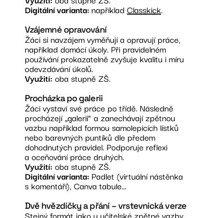
Digitální varianta:
například
Classkick
.
Vzájemné opravování
Žáci si navzájem vyměňují a opravují práce,
například domácí úkoly. Při pravidelném
používání prokazatelně zvyšuje kvalitu i míru
odevzdávání úkolů.
Využití:
oba stupně ZŠ.
Procházka po galerii
Žáci vystaví své práce po třídě. Následně
procházejí „galerii“ a zanechávají zpětnou
vazbu například formou samolepicích lístků
nebo barevných puntíků dle předem
dohodnutých pravidel. Podporuje reflexi
a oceňování práce druhých.
Využití:
oba stupně ZŠ.
Digitální varianta:
Padlet (virtuální nástěnka
s komentáři), Canva tabule…
Dvě hvězdičky a přání – vrstevnická verze
Stejný formát jako u učitelské zpětné vazby,