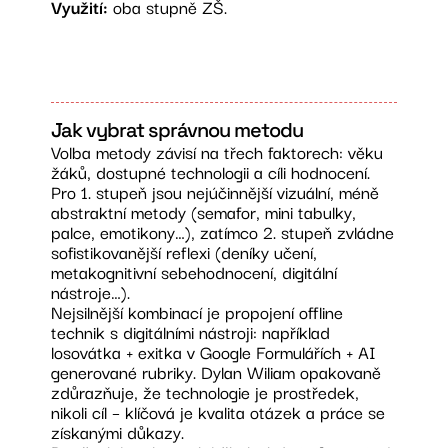
Využití:
oba stupně ZŠ.
Jak vybrat správnou metodu
Volba metody závisí na třech faktorech: věku
žáků, dostupné technologii a cíli hodnocení.
Pro 1. stupeň jsou nejúčinnější vizuální, méně
abstraktní metody (semafor, mini tabulky,
palce, emotikony…), zatímco 2. stupeň zvládne
sofistikovanější reflexi (deníky učení,
metakognitivní sebehodnocení, digitální
nástroje…).
Nejsilnější kombinací je propojení offline
technik s digitálními nástroji: například
losovátka + exitka v Google Formulářích + AI
generované rubriky. Dylan Wiliam opakovaně
zdůrazňuje, že technologie je prostředek,
nikoli cíl – klíčová je kvalita otázek a práce se
získanými důkazy.