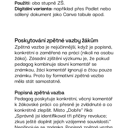
Použití:
oba stupně ZŠ.
Digitální varianta:
například přes Padlet nebo
sdílený dokument jako Canva tabule apod.
Poskytování zpětné vazby žákům
Zpětná vazba je nejúčinnější, když je popisná,
konkrétní a zaměřená na práci (nikoli na osobu
žáka). Zásadní zjištění výzkumu je, že pokud
pedagog kombinuje slovní komentář se
známkou, žáci komentář ignorují a čtou pouze
známku. Proto by formativní zpětná vazba
měla stát samostatně.
Popisná zpětná vazba
Pedagog poskytuje konkrétní, věcný komentář
k žákovské práci: co přesně je zvládnuté a co
konkrétně zlepšit. Místo „Dobře" říká:
„Správně jsi identifikoval tři příčiny revoluce;
zkus ještě doplnit jejich vzájemné souvislosti."
Nepřipojuje se známka. Popisná zpětná vazba