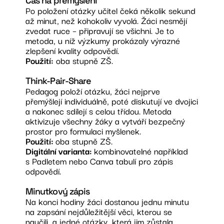
Čas na přemýšlení
Po položení otázky učitel čeká několik sekund
až minut, než kohokoliv vyvolá. Žáci nesmějí
zvedat ruce – připravují se všichni. Je to
metoda, u níž výzkumy prokázaly výrazné
zlepšení kvality odpovědí.
Použití:
oba stupně ZŠ.
Think-Pair-Share
Pedagog položí otázku, žáci nejprve
přemýšlejí individuálně, poté diskutují ve dvojici
a nakonec sdílejí s celou třídou. Metoda
aktivizuje všechny žáky a vytváří bezpečný
prostor pro formulaci myšlenek.
Použití:
oba stupně ZŠ.
Digitální varianta:
kombinovatelné například
s Padletem nebo Canva tabulí pro zápis
odpovědí.
Minutkový zápis
Na konci hodiny žáci dostanou jednu minutu
na zapsání nejdůležitější věci, kterou se
naučili, a jedné otázky, která jim zůstala