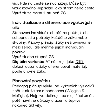
vidí, kde na cestě se nacházejí. Může být
vizualizováno například jako strom nebo cesta.
Využití:
zejména 1. stupeň ZŠ.
Individualizace a diferenciace výukových
cílů
Stanovení individuálních cílů respektujících
schopnosti a potřeby každého žáka nebo
skupiny. Klíčový princip: žáky nesrovnáváme
mezi sebou, ale měříme jejich individuální
pokrok.
Využití:
oba stupně ZŠ.
Digitální varianta:
AI nástroje jako
Diffit
dokáží automaticky diferencovat materiály
podle úrovně žáka.
Plánování pozpátku
Pedagog plánuje výuku od kýžených výsledků
zpět k aktivitám a hodnocení (Wiggins &
McTighe). Nejprve definuje, co mají žáci umět,
poté navrhne důkazy o učení a teprve
nakonec aktivity.