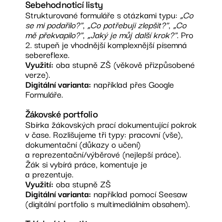
Sebehodnoticí listy
Strukturované formuláře s otázkami typu:
„Co
se mi podařilo?"
,
„Co potřebuji zlepšit?"
,
„Co
mě překvapilo?"
,
„Jaký je můj další krok?"
. Pro
2. stupeň je vhodnější komplexnější písemná
sebereflexe.
Využití:
oba stupně ZŠ (věkově přizpůsobené
verze).
Digitální varianta:
například přes Google
Formuláře.
Žákovské portfolio
Sbírka žákovských prací dokumentující pokrok
v čase. Rozlišujeme tři typy: pracovní (vše),
dokumentační (důkazy o učení)
a reprezentační/výběrové (nejlepší práce).
Žák si vybírá práce, komentuje je
a prezentuje.
Využití:
oba stupně ZŠ
Digitální varianta:
například pomocí Seesaw
(digitální portfolio s multimediálním obsahem).