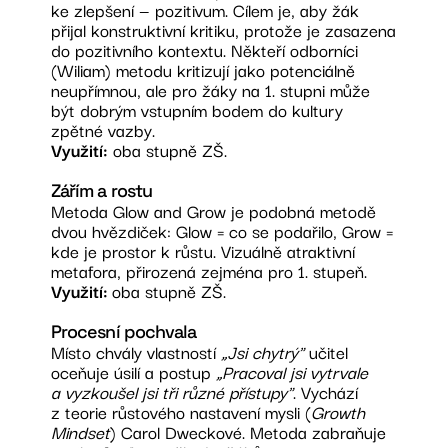
ke zlepšení — pozitivum. Cílem je, aby žák
přijal konstruktivní kritiku, protože je zasazena
do pozitivního kontextu. Někteří odborníci
(Wiliam) metodu kritizují jako potenciálně
neupřímnou, ale pro žáky na 1. stupni může
být dobrým vstupním bodem do kultury
zpětné vazby.
Využití:
oba stupně ZŠ.
Zářím a rostu
Metoda Glow and Grow je podobná metodě
dvou hvězdiček: Glow = co se podařilo, Grow =
kde je prostor k růstu. Vizuálně atraktivní
metafora, přirozená zejména pro 1. stupeň.
Využití:
oba stupně ZŠ.
Procesní pochvala
Místo chvály vlastností
„Jsi chytrý"
učitel
oceňuje úsilí a postup
„Pracoval jsi vytrvale
a vyzkoušel jsi tři různé přístupy"
. Vychází
z teorie růstového nastavení mysli (
Growth
Mindset
) Carol Dweckové. Metoda zabraňuje