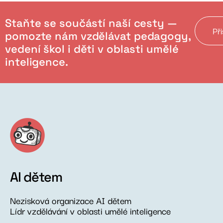
Staňte se součástí naší cesty —
Př
pomozte nám vzdělávat pedagogy,
vedení škol i děti v oblasti umělé
inteligence.
AI dětem
Nezisková organizace AI dětem
Lídr vzdělávání v oblasti umělé inteligence