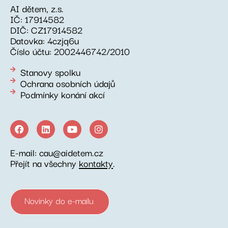
AI dětem, z.s.
IČ: 17914582
DIČ: CZ17914582
Datovka: 4czjq6u
Číslo účtu: 2002446742/2010
Stanovy spolku
Ochrana osobních údajů
Podmínky konání akcí
E-mail: cau@aidetem.cz
Přejít na všechny
kontakty
.
Novinky do e-mailu