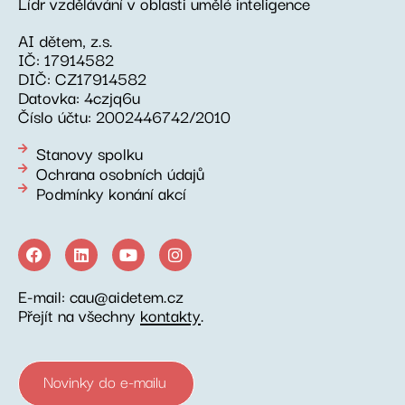
Lídr vzdělávání v oblasti umělé inteligence
AI dětem, z.s.
IČ: 17914582
DIČ: CZ17914582
Datovka: 4czjq6u
Číslo účtu: 2002446742/2010
Stanovy spolku
Ochrana osobních údajů
Podmínky konání akcí
E-mail: cau@aidetem.cz
Přejít na všechny
kontakty
.
Novinky do e-mailu