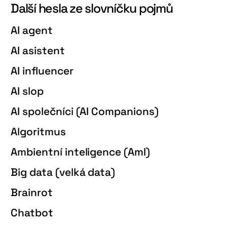
Další hesla ze slovníčku pojmů
AI agent
AI asistent
AI influencer
AI slop
AI společníci (AI Companions)
Algoritmus
Ambientní inteligence (AmI)
Big data (velká data)
Brainrot
Chatbot