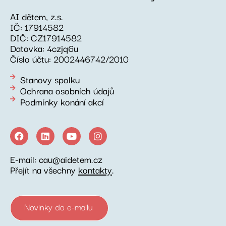
AI dětem, z.s.
IČ: 17914582
DIČ: CZ17914582
Datovka: 4czjq6u
Číslo účtu: 2002446742/2010
Stanovy spolku
Ochrana osobních údajů
Podmínky konání akcí
E-mail: cau@aidetem.cz
Přejít na všechny
kontakty
.
Novinky do e-mailu