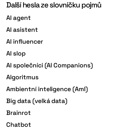
Další hesla ze slovníčku pojmů
AI agent
AI asistent
AI influencer
AI slop
AI společníci (AI Companions)
Algoritmus
Ambientní inteligence (AmI)
Big data (velká data)
Brainrot
Chatbot