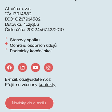
AI dětem, z.s.
IČ: 17914582
DIČ: CZ17914582
Datovka: 4czjq6u
Číslo účtu: 2002446742/2010
Stanovy spolku
Ochrana osobních údajů
Podmínky konání akcí
E-mail: cau@aidetem.cz
Přejít na všechny
kontakty
.
Novinky do e-mailu